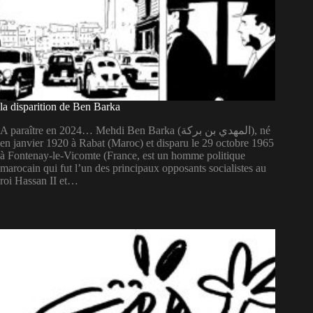
la disparition de Ben Barka
A paraître en 2024… Mehdi Ben Barka (المهدي بن بركة), né
en janvier 1920 à Rabat (Maroc) et disparu le 29 octobre 1965
à Fontenay-le-Vicomte (France, est un homme politique
marocain qui fut l’un des principaux opposants socialistes au
roi Hassan II et…