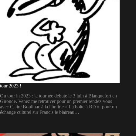
tour 2023 !
On tour in 2023 : la tournée débute le 3 juin à Blanquefort en
Gironde. Venez me retrouver pour un premier rendez-vous
avec Claire Bouilhac à la librairie « La boite à BD ». pour un
échange culturel sur Francis le blaireau…