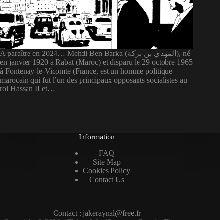
A paraître en 2024… Mehdi Ben Barka (المهدي بن بركة), né
en janvier 1920 à Rabat (Maroc) et disparu le 29 octobre 1965
à Fontenay-le-Vicomte (France, est un homme politique
marocain qui fut l’un des principaux opposants socialistes au
roi Hassan II et…
Information
FAQ
Site Map
Cookies Policy
Contact Us
Contact : jakeraynal@free.fr