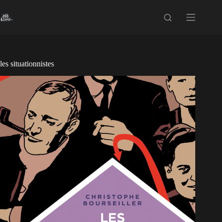
Passer
au
contenu
les situationnistes