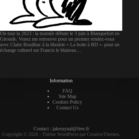
On tour in 2023 : la tournée débute le 3 juin à Blanquefort en
Gironde. Venez me retrouver pour un premier rendez-vous
avec Claire Bouilhac à la librairie « La boite à BD ». pour un
échange culturel sur Francis le blaireau…
Information
FAQ
Site Map
Cookies Policy
Contact Us
Contact : jakeraynal@free.fr
Copyright © 2026 - Thème WordPress par
CreativeThemes
.