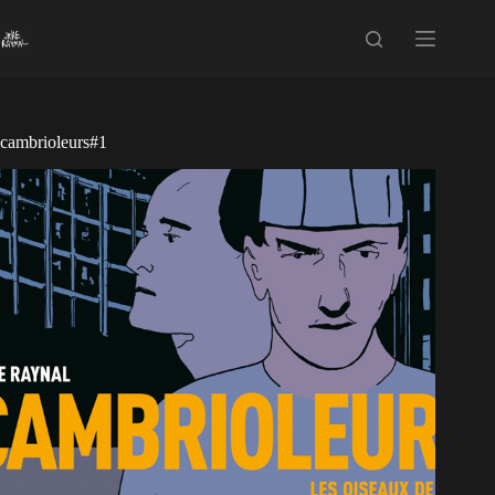
Passer
au
contenu
cambrioleurs#1